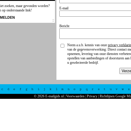
niet zoeken, maar gevonden worden?
E-mail
n op onderstaande link!
NMELDEN
Bericht
Neem a.u.b. kennis van onze
privacy verklari
van de gegevensverwerking: Direct contact me
opnemen, levering van onze diensten verbeter
opstellen van aanbiedingen of doorsturen aan 
u geselecteerde bedrijf.
Verz
c
d
e
f
g
h
i
j
k
l
m
n
o
p
q
r
s
t
u
v
w
x
© 2026 E-mailgids.nl
|
Voorwaarden
|
Privacy
|
Richtlijnen Google Mi