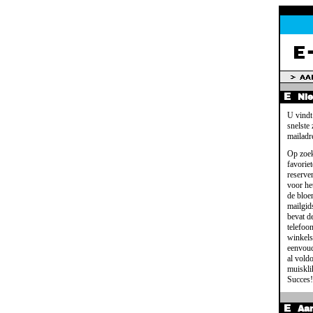
Ni
U vindt
snelste
mailadr
Op zoek
favoriet
reserve
voor het
de bloe
mailgid
bevat d
telefoo
winkels
eenvoud
al voldo
muisklik
Succes!
Aa