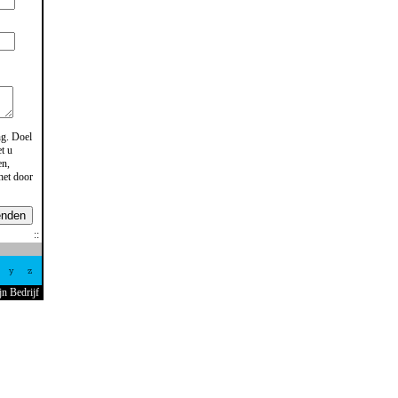
ng
. Doel
t u
en,
het door
enden
y
z
jn Bedrijf