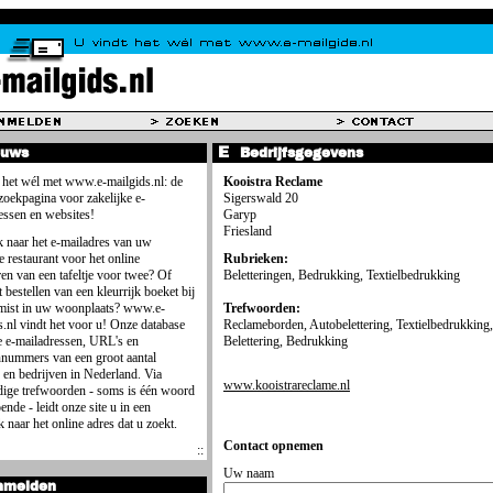
euws
Bedrijfsgegevens
 het wél met www.e-mailgids.nl: de
Kooistra Reclame
 zoekpagina voor zakelijke e-
Sigerswald 20
essen en websites!
Garyp
Friesland
 naar het e-mailadres van uw
e restaurant voor het online
Rubrieken:
ren van een tafeltje voor twee? Of
Beletteringen, Bedrukking, Textielbedrukking
 bestellen van een kleurrijk boeket bij
mist in uw woonplaats? www.e-
Trefwoorden:
s.nl vindt het voor u! Onze database
Reclameborden, Autobelettering, Textielbedrukking,
e e-mailadressen, URL's en
Belettering, Bedrukking
nnummers van een groot aantal
 en bedrijven in Nederland. Via
www.kooistrareclame.nl
ige trefwoorden - soms is één woord
ende - leidt onze site u in een
 naar het online adres dat u zoekt.
Contact opnemen
Uw naam
nmelden