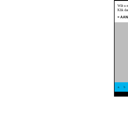
Wilt u 
Klik da
> AA
a
b