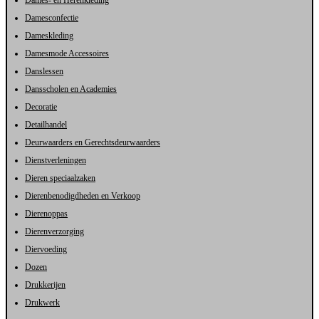
Damesconfectie
Dameskleding
Damesmode Accessoires
Danslessen
Dansscholen en Academies
Decoratie
Detailhandel
Deurwaarders en Gerechtsdeurwaarders
Dienstverleningen
Dieren speciaalzaken
Dierenbenodigdheden en Verkoop
Dierenoppas
Dierenverzorging
Diervoeding
Dozen
Drukkerijen
Drukwerk