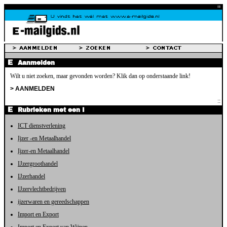
Aanmelden
Wilt u niet zoeken, maar gevonden worden? Klik dan op onderstaande link!
> AANMELDEN
Rubrieken met een I
ICT dienstverlening
Ijzer -en Metaalhandel
Ijzer-en Metaalhandel
IJzergroothandel
IJzerhandel
IJzervlechtbedrijven
ijzerwaren en gereedschappen
Import en Export
Import en Export van Wijnen