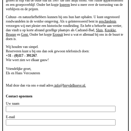
geheel in stijl van de oude stal uit 1867 die hier altijd stond: vier ruime appartementen
en een groepsverblijf. Onder het kopje
logeren
leest u meer over de toerusting van de
verblijven en de prijzen.
Cultuur- en natuurliefhebbers kunnen bij ons hun hart ophalen. U kunt ongestoord
rondwandelen in de weidse omgeving. Als u geïnteresseerd bent in
geschiedenis
verzorgen wij met plezier een historische rondleiding. En hebt u behoefte aan vertier,
dan vindt u op korte afstand gezellige plaatsjes als Cadzand-Bad,
Sluis
,
Knokke
,
Brugge
en
Gent.
Onder het kopje
Eropuit
leest u wat er allemaal bij ons in de buurt te
doen is.
Wij houden van simpel.
Reserveren kunt u bij ons dan ook gewoon telefonisch doen:
+31 - (0)117 - 391267
.
Wie weet zien we elkaar gauw!
Vriendelijke groet,
Els en Hans Vercouteren
Mail deze dan via ons e-mail adres
info@breydelhoeve.nl
.
Contact opnemen
Uw naam
E-mail