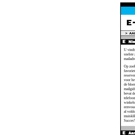
Ni
U vindt
snelste
mailadr
Op zoek
favoriet
reserve
voor het
de bloe
mailgid
bevat d
telefoo
winkels
eenvoud
al voldo
muisklik
Succes!
Aa