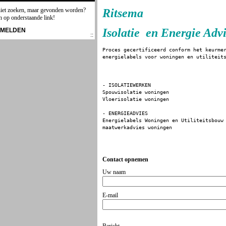
niet zoeken, maar gevonden worden?
Ritsema
n op onderstaande link!
Isolatie en Energie Adv
NMELDEN
Proces gecertificeerd conform het keurme
energielabels voor woningen en utiliteit
- ISOLATIEWERKEN
Spouwisolatie woningen
Vloerisolatie woningen
- ENERGIEADVIES
Energielabels Woningen en Utiliteitsbouw
maatwerkadvies woningen
Contact opnemen
Uw naam
E-mail