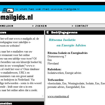
euws
Bedrijfsgegevens
 het wél met www.e-mailgids.nl: de
 zoekpagina voor zakelijke e-
essen en websites!
 naar het e-mailadres van uw
Ritsema Isolatie en Energieadvies
e restaurant voor het online
Drietorensweg 7
ren van een tafeltje voor twee? Of
Ens
 bestellen van een kleurrijk boeket bij
Flevoland
mist in uw woonplaats? www.e-
s.nl vindt het voor u! Onze database
Rubrieken:
e e-mailadressen, URL's en
Isolatiewerken, Energie advies
nnummers van een groot aantal
 en bedrijven in Nederland. Via
Trefwoorden:
ige trefwoorden - soms is één woord
vloerisolatie, Ens, Woningisolatie, Isolatie, Ens, Ene
ende - leidt onze site u in een
prestatie advies, Energielabel, Ens
 naar het online adres dat u zoekt.
www.eparitsema.nl
nmelden