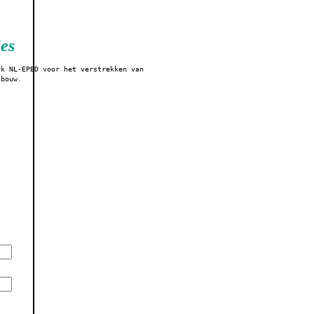
ies
rk NL-EPBD voor het verstrekken van
sbouw.