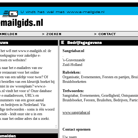
euws
Bedrijfsgegevens
 het wél met www.e-mailgids.nl: de
Sangriabar.nl
 zoekpagina voor zakelijke e-
.
essen en websites!
's-Gravenzande
Zuid-Holland
 naar het e-mailadres van uw
e restaurant voor het online
Rubrieken:
ren van een tafeltje voor twee? Of
Organisatie, Evenementen, Feesten en partijen, Brui
 bestellen van een kleurrijk boeket bij
Bruidsboeketten
mist in uw woonplaats? www.e-
s.nl vindt het voor u! Onze database
Trefwoorden:
e e-mailadressen, URL's en
Sangriabar, Evenementen, Gezelligheid, Ontspannin
nnummers van een groot aantal
Bruidsboeket, Feesten, Bruiloften, Bedrijven, Partic
 en bedrijven in Nederland. Via
ige trefwoorden - soms is één woord
www.sangriabar.nl
ende - leidt onze site u in een
 naar het online adres dat u zoekt.
Contact opnemen
nmelden
Uw naam