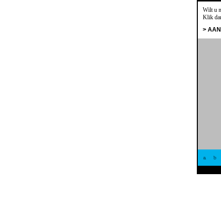
Wilt u 
Klik da
> AA
a
b