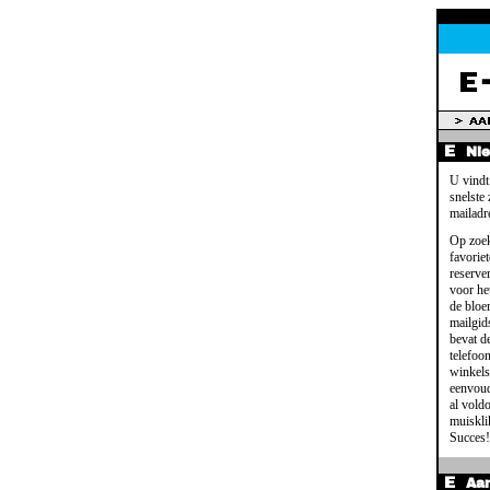
Ni
U vindt
snelste
mailadr
Op zoek
favoriet
reserve
voor het
de bloe
mailgid
bevat d
telefoo
winkels
eenvoud
al voldo
muisklik
Succes!
Aa