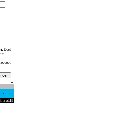
ng
. Doel
t u
en,
het door
enden
y
z
jn Bedrijf