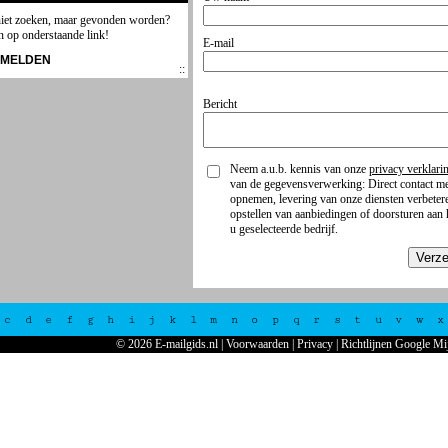
niet zoeken, maar gevonden worden?
n op onderstaande link!
E-mail
NMELDEN
Bericht
Neem a.u.b. kennis van onze
privacy verklari
van de gegevensverwerking: Direct contact me
opnemen, levering van onze diensten verbeter
opstellen van aanbiedingen of doorsturen aan 
u geselecteerde bedrijf.
Verz
c
d
e
f
g
h
i
j
k
l
m
n
o
p
q
r
s
t
u
v
w
x
© 2026 E-mailgids.nl
|
Voorwaarden
|
Privacy
|
Richtlijnen Google Mi