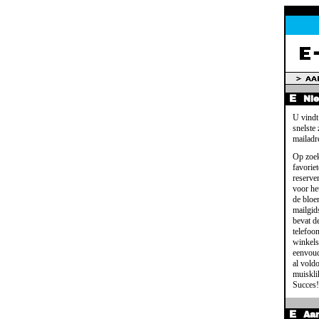
Ni
U vindt
snelste
mailadr
Op zoek
favoriet
reserve
voor het
de bloe
mailgid
bevat d
telefoo
winkels
eenvoud
al voldo
muisklik
Succes!
Aa