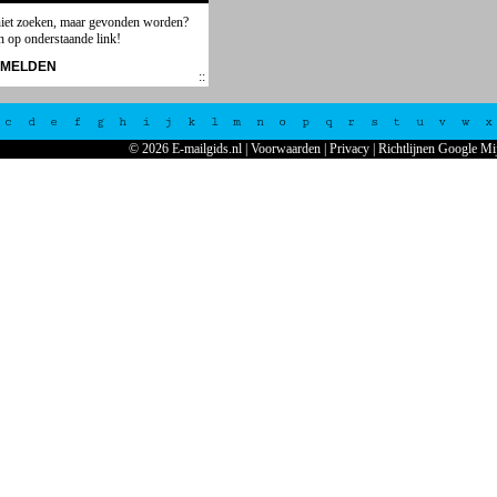
niet zoeken, maar gevonden worden?
n op onderstaande link!
NMELDEN
c
d
e
f
g
h
i
j
k
l
m
n
o
p
q
r
s
t
u
v
w
x
© 2026 E-mailgids.nl
|
Voorwaarden
|
Privacy
|
Richtlijnen Google Mi