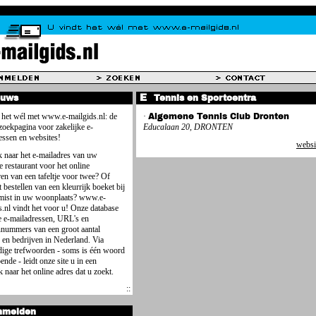
euws
Tennis en Sportcentra
 het wél met www.e-mailgids.nl: de
·
Algemene Tennis Club Dronten
 zoekpagina voor zakelijke e-
Educalaan 20, DRONTEN
essen en websites!
websi
 naar het e-mailadres van uw
e restaurant voor het online
ren van een tafeltje voor twee? Of
 bestellen van een kleurrijk boeket bij
mist in uw woonplaats? www.e-
s.nl vindt het voor u! Onze database
e e-mailadressen, URL's en
nnummers van een groot aantal
 en bedrijven in Nederland. Via
ige trefwoorden - soms is één woord
ende - leidt onze site u in een
 naar het online adres dat u zoekt.
nmelden