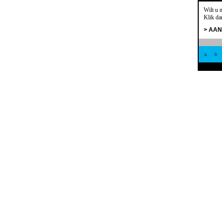
Wilt u 
Klik da
> AA
a
b