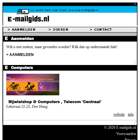
Aanmelden
Wilt u niet zoeken, maar gevonden worden? Klik dan op onderstaande link!
> AANMELDEN
Computers
·
Rijwielshop & Computers , Telecom 'Centraal'
Lekstraat 21-25, Den Haag
website
info
© 2026 E-mailgids.nl
Voorwaarden
Privacy