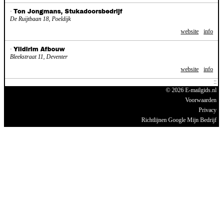
·
Ton Jongmans, Stukadoorsbedrijf
De Ruijtbaan 18, Poeldijk
website
info
·
Yildirim Afbouw
Bleekstraat 11, Deventer
website
info
© 2026 E-mailgids.nl
Voorwaarden
Privacy
Richtlijnen Google Mijn Bedrijf