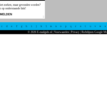
niet zoeken, maar gevonden worden?
n op onderstaande link!
NMELDEN
c
d
e
f
g
h
i
j
k
l
m
n
o
p
q
r
s
t
u
v
w
x
© 2026 E-mailgids.nl
|
Voorwaarden
|
Privacy
|
Richtlijnen Google Mi