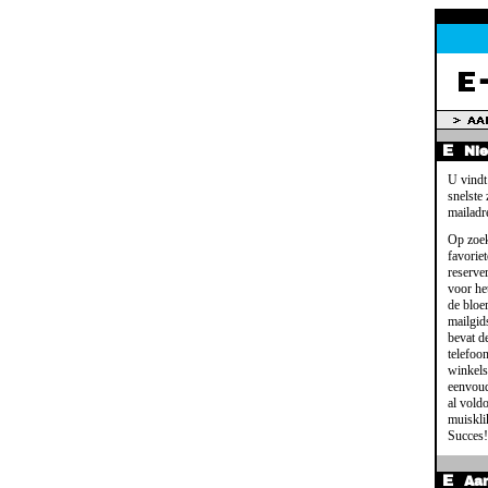
Ni
U vindt
snelste
mailadr
Op zoek
favoriet
reserve
voor het
de bloe
mailgid
bevat d
telefoo
winkels
eenvoud
al voldo
muisklik
Succes!
Aa