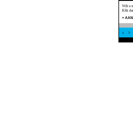
Wilt u 
Klik da
> AA
a
b