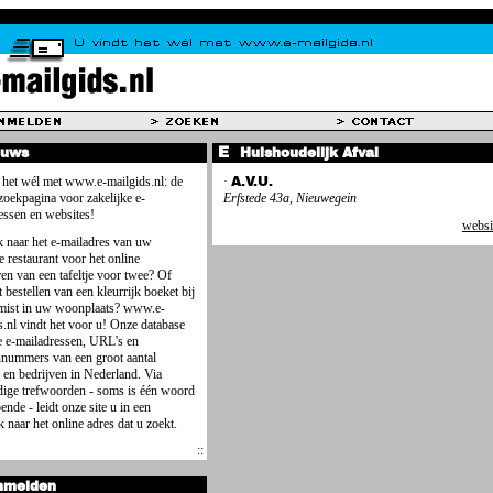
euws
Huishoudelijk Afval
 het wél met www.e-mailgids.nl: de
·
A.V.U.
 zoekpagina voor zakelijke e-
Erfstede 43a, Nieuwegein
essen en websites!
websi
 naar het e-mailadres van uw
e restaurant voor het online
ren van een tafeltje voor twee? Of
 bestellen van een kleurrijk boeket bij
mist in uw woonplaats? www.e-
s.nl vindt het voor u! Onze database
e e-mailadressen, URL's en
nnummers van een groot aantal
 en bedrijven in Nederland. Via
ige trefwoorden - soms is één woord
ende - leidt onze site u in een
 naar het online adres dat u zoekt.
nmelden