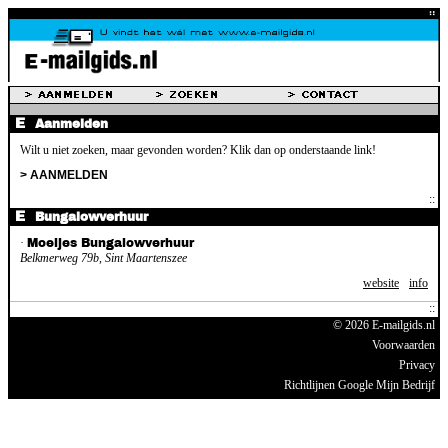
Aanmelden
Wilt u niet zoeken, maar gevonden worden? Klik dan op onderstaande link!
> AANMELDEN
Bungalowverhuur
·
Moeijes Bungalowverhuur
Belkmerweg 79b, Sint Maartenszee
website
info
© 2026 E-mailgids.nl
Voorwaarden
Privacy
Richtlijnen Google Mijn Bedrijf