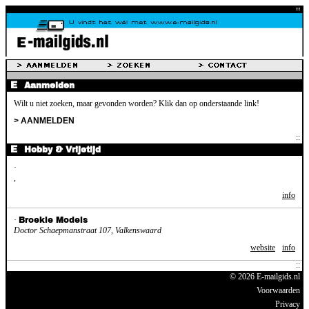
Aanmelden
Wilt u niet zoeken, maar gevonden worden? Klik dan op onderstaande link!
> AANMELDEN
Hobby & Vrijetijd
·
,
info
·
Broekie Models
Doctor Schaepmanstraat 107, Valkenswaard
website
info
© 2026 E-mailgids.nl
Voorwaarden
Privacy