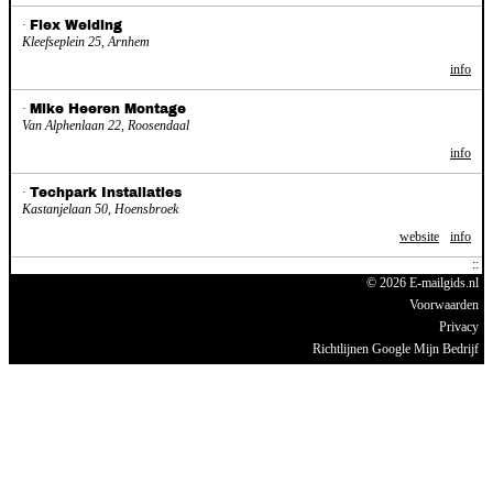
·
Flex Welding
Kleefseplein 25, Arnhem
info
·
Mike Heeren Montage
Van Alphenlaan 22, Roosendaal
info
·
Techpark Installaties
Kastanjelaan 50, Hoensbroek
website
info
© 2026 E-mailgids.nl
Voorwaarden
Privacy
Richtlijnen Google Mijn Bedrijf