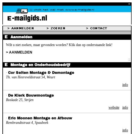
Aanmelden
Wilt u niet zoeken, maar gevonden worden? Klik dan op onderstaande link!
> AANMELDEN
Montage en Onderhoudsbedrijf
·
Cor Selten Montage & Demontage
Th. van Heereveldstraat 54, Weurt
info
·
De Klerk Bouwmontage
Boskade 25, Strijen
website
info
·
Eric Moonen Montage en Afbouw
Rembrandtstraat 4, Spaubeek
info