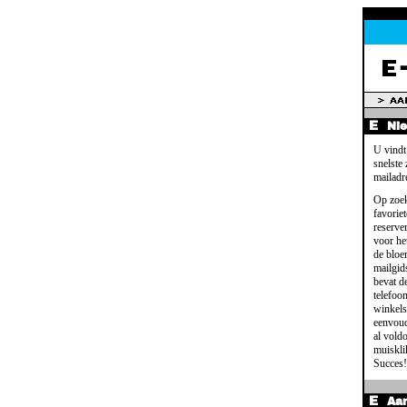
Ni
U vindt
snelste
mailadr
Op zoek
favoriet
reserve
voor het
de bloe
mailgid
bevat d
telefoo
winkels
eenvoud
al voldo
muisklik
Succes!
Aa