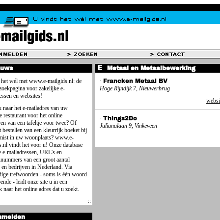
euws
Metaal en Metaalbewerking
 het wél met www.e-mailgids.nl: de
·
Francken Metaal BV
 zoekpagina voor zakelijke e-
Hoge Rijndijk 7, Nieuwerbrug
essen en websites!
websi
 naar het e-mailadres van uw
e restaurant voor het online
·
Things2Do
ren van een tafeltje voor twee? Of
Julianalaan 9, Vinkeveen
 bestellen van een kleurrijk boeket bij
mist in uw woonplaats? www.e-
s.nl vindt het voor u! Onze database
e e-mailadressen, URL's en
nnummers van een groot aantal
 en bedrijven in Nederland. Via
ige trefwoorden - soms is één woord
ende - leidt onze site u in een
 naar het online adres dat u zoekt.
nmelden