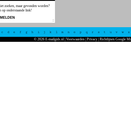
niet zoeken, maar gevonden worden?
n op onderstaande link!
NMELDEN
c
d
e
f
g
h
i
j
k
l
m
n
o
p
q
r
s
t
u
v
w
x
© 2026 E-mailgids.nl
|
Voorwaarden
|
Privacy
|
Richtlijnen Google Mi