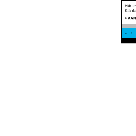
Wilt u 
Klik da
> AA
a
b