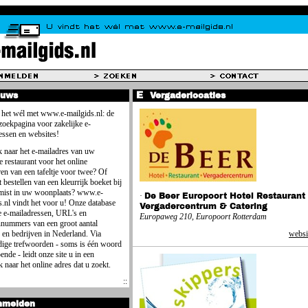
euws
Vergaderlocaties
 het wél met www.e-mailgids.nl: de
 zoekpagina voor zakelijke e-
essen en websites!
 naar het e-mailadres van uw
e restaurant voor het online
ren van een tafeltje voor twee? Of
 bestellen van een kleurrijk boeket bij
mist in uw woonplaats? www.e-
·
De Beer Europoort Hotel Restaurant
s.nl vindt het voor u! Onze database
Vergadercentrum & Catering
e e-mailadressen, URL's en
Europaweg 210, Europoort Rotterdam
nnummers van een groot aantal
 en bedrijven in Nederland. Via
websi
ige trefwoorden - soms is één woord
ende - leidt onze site u in een
 naar het online adres dat u zoekt.
nmelden