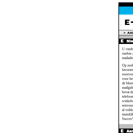
Ni
U vindt
snelste
mailadr
Op zoek
favoriet
reserve
voor het
de bloe
mailgid
bevat d
telefoo
winkels
eenvoud
al voldo
muisklik
Succes!
Aa