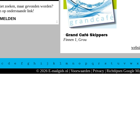
niet zoeken, maar gevonden worden?
n op onderstaande link!
NMELDEN
·
Grand Café Skippers
Finnen 1, Grou
websi
c
d
e
f
g
h
i
j
k
l
m
n
o
p
q
r
s
t
u
v
w
x
© 2026 E-mailgids.nl
|
Voorwaarden
|
Privacy
|
Richtlijnen Google Mi