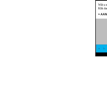
Wilt u 
Klik da
> AA
a
b