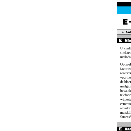
Ni
U vindt
snelste
mailadr
Op zoek
favoriet
reserve
voor het
de bloe
mailgid
bevat d
telefoo
winkels
eenvoud
al voldo
muisklik
Succes!
Aa