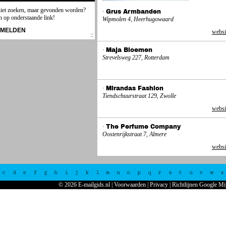
niet zoeken, maar gevonden worden?
·
Grus Armbanden
n op onderstaande link!
Wipmolen 4, Heerhugowaard
NMELDEN
websi
·
Maja Bloemen
Strevelsweg 227, Rotterdam
·
Mirandas Fashion
Tiendschuurstraat 129, Zwolle
websi
·
The Perfume Company
Oostenrijkstraat 7, Almere
websi
c
d
e
f
g
h
i
j
k
l
m
n
o
p
q
r
s
t
u
v
w
x
© 2026 E-mailgids.nl
|
Voorwaarden
|
Privacy
|
Richtlijnen Google Mi