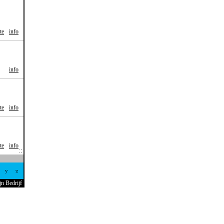
te
info
info
te
info
te
info
y
z
jn Bedrijf