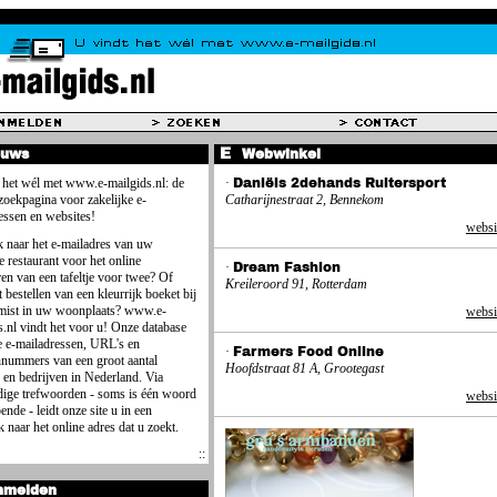
euws
Webwinkel
 het wél met www.e-mailgids.nl: de
·
Daniëls 2dehands Ruitersport
 zoekpagina voor zakelijke e-
Catharijnestraat 2, Bennekom
essen en websites!
websi
 naar het e-mailadres van uw
e restaurant voor het online
·
Dream Fashion
ren van een tafeltje voor twee? Of
Kreileroord 91, Rotterdam
 bestellen van een kleurrijk boeket bij
mist in uw woonplaats? www.e-
websi
s.nl vindt het voor u! Onze database
e e-mailadressen, URL's en
·
Farmers Food Online
nnummers van een groot aantal
Hoofdstraat 81 A, Grootegast
 en bedrijven in Nederland. Via
ige trefwoorden - soms is één woord
websi
ende - leidt onze site u in een
 naar het online adres dat u zoekt.
nmelden