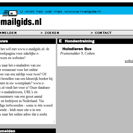
euws
Hondentraining
 het wél met www.e-mailgids.nl: de
·
Huisdieren Bus
 zoekpagina voor zakelijke e-
Pruimenakker 9, Cothen
essen en websites!
websi
 naar het e-mailadres van uw
e restaurant voor het online
ren van een tafeltje voor twee? Of
 bestellen van een kleurrijk boeket bij
mist in uw woonplaats? www.e-
s.nl vindt het voor u! Onze database
e e-mailadressen, URL's en
nnummers van een groot aantal
 en bedrijven in Nederland. Via
ige trefwoorden - soms is één woord
ende - leidt onze site u in een
 naar het online adres dat u zoekt.
nmelden