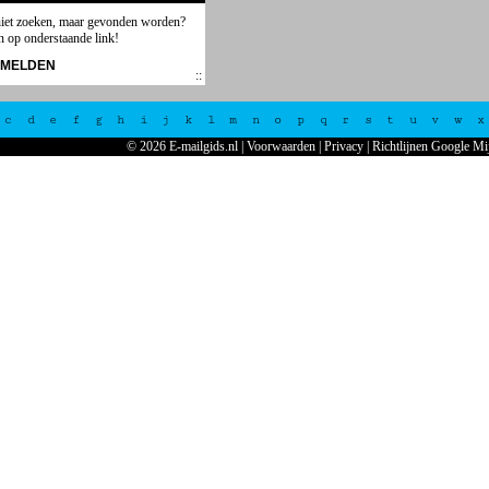
niet zoeken, maar gevonden worden?
n op onderstaande link!
NMELDEN
c
d
e
f
g
h
i
j
k
l
m
n
o
p
q
r
s
t
u
v
w
x
© 2026 E-mailgids.nl
|
Voorwaarden
|
Privacy
|
Richtlijnen Google Mi