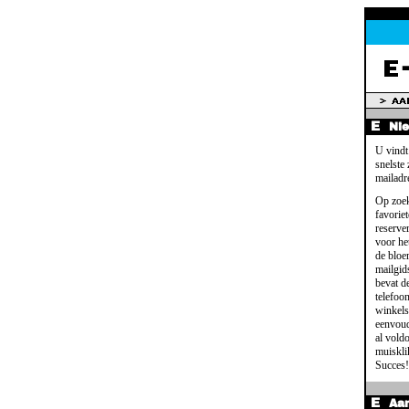
Ni
U vindt
snelste
mailadr
Op zoek
favoriet
reserve
voor het
de bloe
mailgid
bevat d
telefoo
winkels
eenvoud
al voldo
muisklik
Succes!
Aa