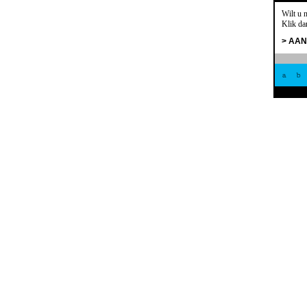
Wilt u 
Klik da
> AA
a
b