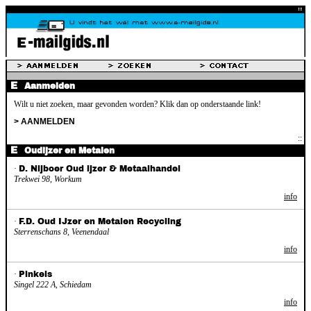
Aanmelden
Wilt u niet zoeken, maar gevonden worden? Klik dan op onderstaande link!
> AANMELDEN
Oudijzer en Metalen
·
D. Nijboer Oud ijzer & Metaalhandel
Trekwei 98, Workum
info
·
F.D. Oud IJzer en Metalen Recycling
Sterrenschans 8, Veenendaal
info
·
Pinkels
Singel 222 A, Schiedam
info