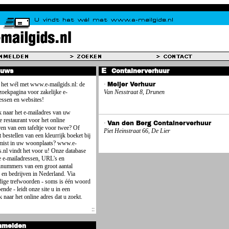
euws
Containerverhuur
 het wél met www.e-mailgids.nl: de
·
Meijer Verhuur
 zoekpagina voor zakelijke e-
Van Nesstraat 8, Drunen
essen en websites!
 naar het e-mailadres van uw
e restaurant voor het online
·
Van den Berg Containerverhuur
ren van een tafeltje voor twee? Of
Piet Heinstraat 66, De Lier
 bestellen van een kleurrijk boeket bij
mist in uw woonplaats? www.e-
s.nl vindt het voor u! Onze database
e e-mailadressen, URL's en
nnummers van een groot aantal
 en bedrijven in Nederland. Via
ige trefwoorden - soms is één woord
ende - leidt onze site u in een
 naar het online adres dat u zoekt.
nmelden