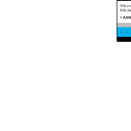
Wilt u 
Klik da
> AA
a
b