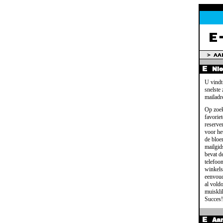
Ni
U vindt
snelste
mailadr
Op zoek
favoriet
reserve
voor het
de bloe
mailgid
bevat d
telefoo
winkels
eenvoud
al voldo
muisklik
Succes!
Aa