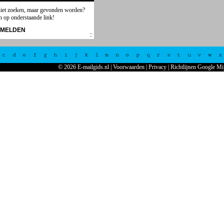
niet zoeken, maar gevonden worden?
n op onderstaande link!
NMELDEN
c
d
e
f
g
h
i
j
k
l
m
n
o
p
q
r
s
t
u
v
w
x
© 2026 E-mailgids.nl
|
Voorwaarden
|
Privacy
|
Richtlijnen Google Mi