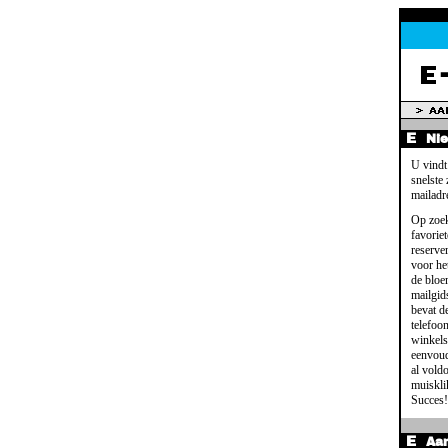
Ni
U vindt
snelste
mailadr
Op zoek
favoriet
reserve
voor het
de bloe
mailgid
bevat d
telefoo
winkels
eenvoud
al voldo
muisklik
Succes!
Aa