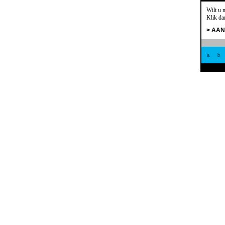
Wilt u 
Klik da
> AA
a
b