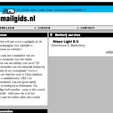
euws
Batterij service
 het wél met www.e-mailgids.nl: de
·
Nique Light B.V.
 zoekpagina voor zakelijke e-
Zilvermeeuw 6, Muiderberg
essen en websites!
websi
 naar het e-mailadres van uw
e restaurant voor het online
ren van een tafeltje voor twee? Of
 bestellen van een kleurrijk boeket bij
mist in uw woonplaats? www.e-
s.nl vindt het voor u! Onze database
e e-mailadressen, URL's en
nnummers van een groot aantal
 en bedrijven in Nederland. Via
ige trefwoorden - soms is één woord
ende - leidt onze site u in een
 naar het online adres dat u zoekt.
nmelden