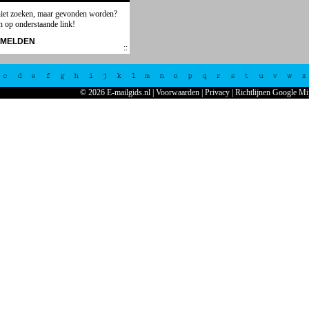
niet zoeken, maar gevonden worden?
n op onderstaande link!
NMELDEN
c
d
e
f
g
h
i
j
k
l
m
n
o
p
q
r
s
t
u
v
w
x
© 2026 E-mailgids.nl
|
Voorwaarden
|
Privacy
|
Richtlijnen Google Mi