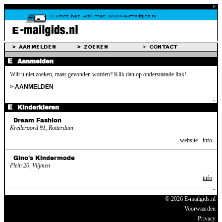
Aanmelden
Wilt u niet zoeken, maar gevonden worden? Klik dan op onderstaande link!
> AANMELDEN
Kinderkleren
·
Dream Fashion
Kreileroord 91, Rotterdam
website
info
·
Gino's Kindermode
Plein 20, Vlijmen
info
© 2026 E-mailgids.nl
Voorwaarden
Privacy