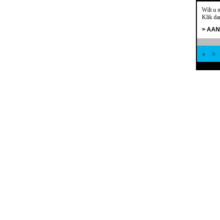
Wilt u 
Klik da
> AA
a
b