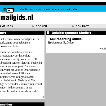
euws
Geluids(opname) Studio's
 het wél met www.e-mailgids.nl: de
·
A60 recording studio
 zoekpagina voor zakelijke e-
Hoofdstraat 11, Didam
essen en websites!
websi
 naar het e-mailadres van uw
e restaurant voor het online
ren van een tafeltje voor twee? Of
 bestellen van een kleurrijk boeket bij
mist in uw woonplaats? www.e-
s.nl vindt het voor u! Onze database
e e-mailadressen, URL's en
nnummers van een groot aantal
 en bedrijven in Nederland. Via
ige trefwoorden - soms is één woord
ende - leidt onze site u in een
 naar het online adres dat u zoekt.
nmelden