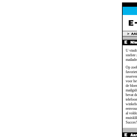
Ni
U vindt
snelste
mailadr
Op zoek
favoriet
reserve
voor het
de bloe
mailgid
bevat d
telefoo
winkels
eenvoud
al voldo
muisklik
Succes!
Aa