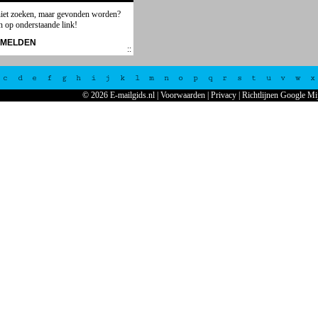
niet zoeken, maar gevonden worden?
n op onderstaande link!
NMELDEN
c
d
e
f
g
h
i
j
k
l
m
n
o
p
q
r
s
t
u
v
w
x
© 2026 E-mailgids.nl
|
Voorwaarden
|
Privacy
|
Richtlijnen Google Mi