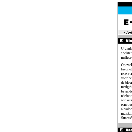
Ni
U vindt
snelste
mailadr
Op zoek
favoriet
reserve
voor het
de bloe
mailgid
bevat d
telefoo
winkels
eenvoud
al voldo
muisklik
Succes!
Aa