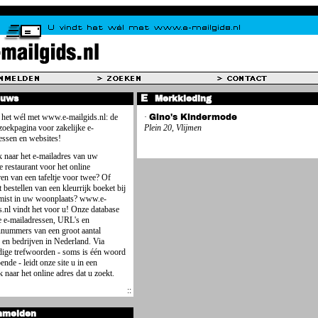
euws
Merkkleding
 het wél met www.e-mailgids.nl: de
·
Gino's Kindermode
 zoekpagina voor zakelijke e-
Plein 20, Vlijmen
essen en websites!
 naar het e-mailadres van uw
e restaurant voor het online
ren van een tafeltje voor twee? Of
 bestellen van een kleurrijk boeket bij
mist in uw woonplaats? www.e-
s.nl vindt het voor u! Onze database
e e-mailadressen, URL's en
nnummers van een groot aantal
 en bedrijven in Nederland. Via
ige trefwoorden - soms is één woord
ende - leidt onze site u in een
 naar het online adres dat u zoekt.
nmelden