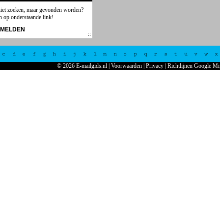
niet zoeken, maar gevonden worden?
n op onderstaande link!
NMELDEN
c
d
e
f
g
h
i
j
k
l
m
n
o
p
q
r
s
t
u
v
w
x
© 2026 E-mailgids.nl
|
Voorwaarden
|
Privacy
|
Richtlijnen Google Mi