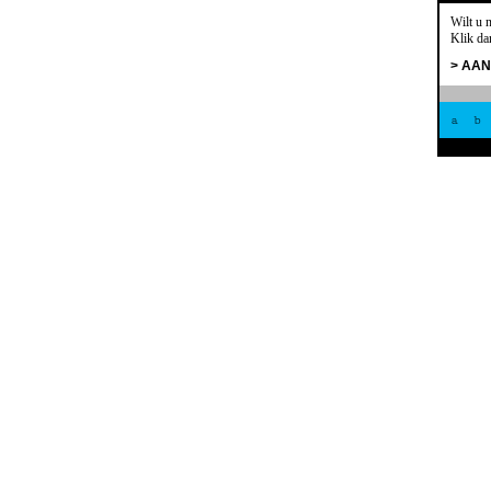
Wilt u 
Klik da
> AA
a
b