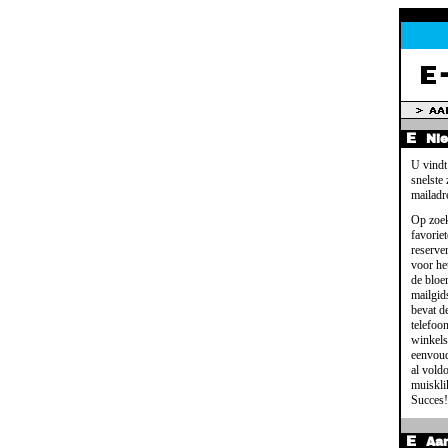
Ni
U vindt
snelste
mailadr
Op zoek
favoriet
reserve
voor het
de bloe
mailgid
bevat d
telefoo
winkels
eenvoud
al voldo
muisklik
Succes!
Aa