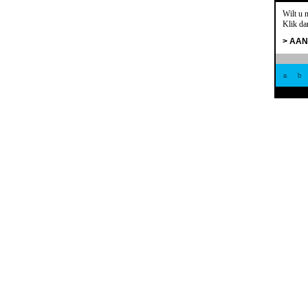
Wilt u 
Klik da
> AA
a
b