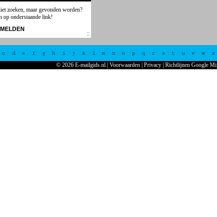
niet zoeken, maar gevonden worden?
n op onderstaande link!
NMELDEN
c
d
e
f
g
h
i
j
k
l
m
n
o
p
q
r
s
t
u
v
w
x
© 2026 E-mailgids.nl
|
Voorwaarden
|
Privacy
|
Richtlijnen Google Mi