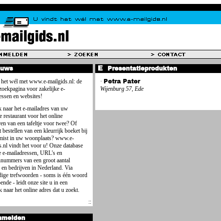
euws
Presentatieprodukten
 het wél met www.e-mailgids.nl: de
·
Petra Pater
 zoekpagina voor zakelijke e-
Wijenburg 57, Ede
essen en websites!
 naar het e-mailadres van uw
e restaurant voor het online
ren van een tafeltje voor twee? Of
 bestellen van een kleurrijk boeket bij
mist in uw woonplaats? www.e-
s.nl vindt het voor u! Onze database
e e-mailadressen, URL's en
nnummers van een groot aantal
 en bedrijven in Nederland. Via
ige trefwoorden - soms is één woord
ende - leidt onze site u in een
 naar het online adres dat u zoekt.
nmelden