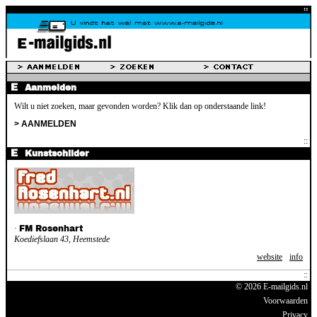
Aanmelden
Wilt u niet zoeken, maar gevonden worden? Klik dan op onderstaande link!
> AANMELDEN
Kunstschilder
·
FM Rosenhart
Koediefslaan 43, Heemstede
website
info
© 2026 E-mailgids.nl
Voorwaarden
Privacy