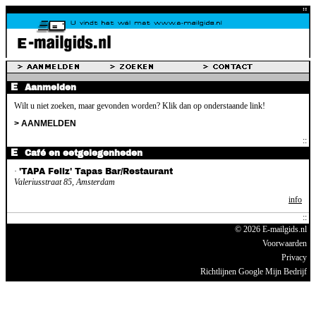
Aanmelden
Wilt u niet zoeken, maar gevonden worden? Klik dan op onderstaande link!
> AANMELDEN
Café en eetgelegenheden
·
'TAPA Feliz' Tapas Bar/Restaurant
Valeriusstraat 85, Amsterdam
info
© 2026 E-mailgids.nl
Voorwaarden
Privacy
Richtlijnen Google Mijn Bedrijf