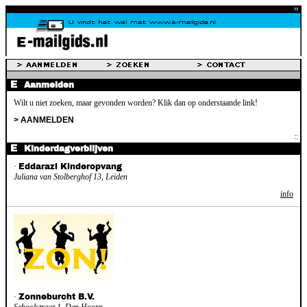
Aanmelden
Wilt u niet zoeken, maar gevonden worden? Klik dan op onderstaande link!
> AANMELDEN
Kinderdagverblijven
·
Eddarazi Kinderopvang
Juliana van Stolberghof 13, Leiden
info
·
Zonneburcht B.V.
Schoolstraat 1, Den Hoorn