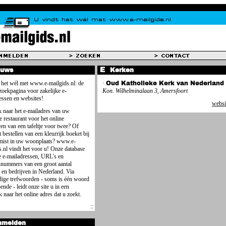
euws
Kerken
 het wél met www.e-mailgids.nl: de
·
Oud Katholieke Kerk van Nederland
 zoekpagina voor zakelijke e-
Kon. Wilhelminalaan 3, Amersfoort
essen en websites!
websi
 naar het e-mailadres van uw
e restaurant voor het online
ren van een tafeltje voor twee? Of
 bestellen van een kleurrijk boeket bij
mist in uw woonplaats? www.e-
s.nl vindt het voor u! Onze database
e e-mailadressen, URL's en
nnummers van een groot aantal
 en bedrijven in Nederland. Via
ige trefwoorden - soms is één woord
ende - leidt onze site u in een
 naar het online adres dat u zoekt.
nmelden