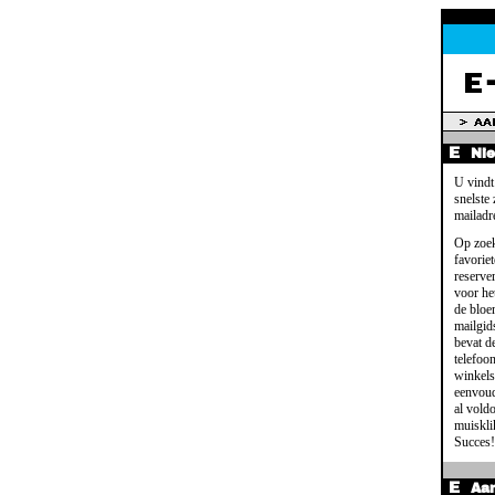
Ni
U vindt
snelste
mailadr
Op zoek
favoriet
reserve
voor het
de bloe
mailgid
bevat d
telefoo
winkels
eenvoud
al voldo
muisklik
Succes!
Aa