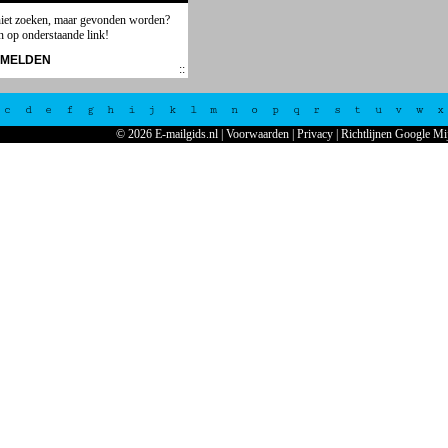
niet zoeken, maar gevonden worden?
n op onderstaande link!
NMELDEN
c
d
e
f
g
h
i
j
k
l
m
n
o
p
q
r
s
t
u
v
w
x
© 2026 E-mailgids.nl
|
Voorwaarden
|
Privacy
|
Richtlijnen Google Mi