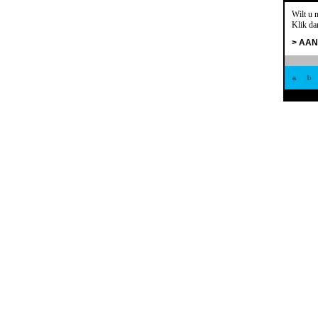
Wilt u 
Klik da
> AA
a
b