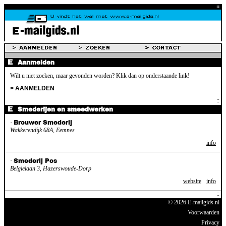
Aanmelden
Wilt u niet zoeken, maar gevonden worden? Klik dan op onderstaande link!
> AANMELDEN
Smederijen en smeedwerken
·
Brouwer Smederij
Wakkerendijk 68A, Eemnes
info
·
Smederij Pos
Belgielaan 3, Hazerswoude-Dorp
website
info
© 2026 E-mailgids.nl
Voorwaarden
Privacy