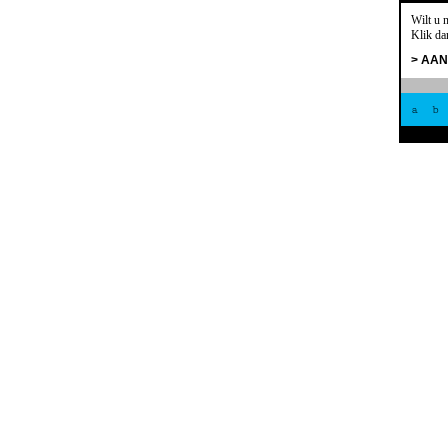
Wilt u 
Klik da
> AA
a
b