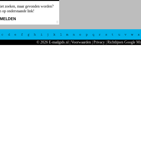
niet zoeken, maar gevonden worden?
n op onderstaande link!
NMELDEN
c
d
e
f
g
h
i
j
k
l
m
n
o
p
q
r
s
t
u
v
w
x
© 2026 E-mailgids.nl
|
Voorwaarden
|
Privacy
|
Richtlijnen Google Mi