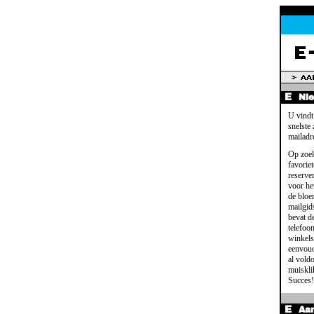
Ni
U vindt
snelste
mailadr
Op zoek
favoriet
reserve
voor het
de bloe
mailgid
bevat d
telefoo
winkels
eenvoud
al voldo
muisklik
Succes!
Aa