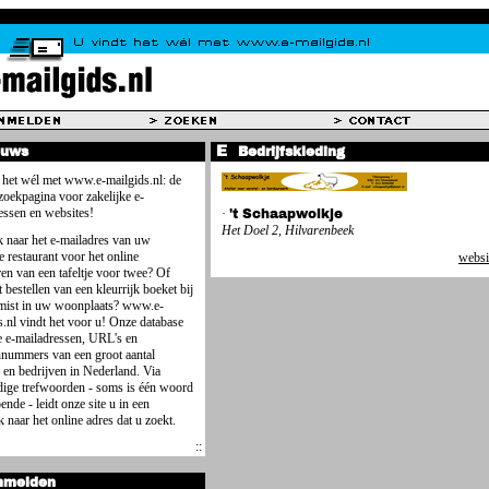
euws
Bedrijfskleding
 het wél met www.e-mailgids.nl: de
 zoekpagina voor zakelijke e-
essen en websites!
·
't Schaapwolkje
Het Doel 2, Hilvarenbeek
 naar het e-mailadres van uw
e restaurant voor het online
websi
ren van een tafeltje voor twee? Of
 bestellen van een kleurrijk boeket bij
mist in uw woonplaats? www.e-
s.nl vindt het voor u! Onze database
e e-mailadressen, URL's en
nnummers van een groot aantal
 en bedrijven in Nederland. Via
ige trefwoorden - soms is één woord
ende - leidt onze site u in een
 naar het online adres dat u zoekt.
nmelden