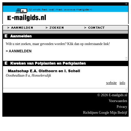
Aanmelden
Wilt u niet zoeken, maar gevonden worden? Klik dan op onderstaande link!
> AANMELDEN
Kweken van Potplanten en Perkplanten
·
Maatschap E.A. Olsthoorn en I. Schell
Oostheullaan 8 a, Honselersdijk
website
info
© 2026 E-mailgids.nl
Voorwaarden
Privacy
Richtlijnen Google Mijn Bedrijf