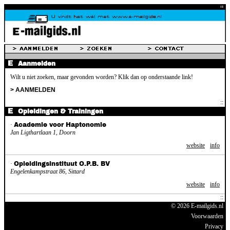
Aanmelden
Wilt u niet zoeken, maar gevonden worden? Klik dan op onderstaande link!
> AANMELDEN
Opleidingen & Trainingen
·
Academie voor Haptonomie
Jan Ligthartlaan 1, Doorn
website
info
·
Opleidingsinstituut O.P.B. BV
Engelenkampstraat 86, Sittard
website
info
© 2026 E-mailgids.nl
Voorwaarden
Privacy