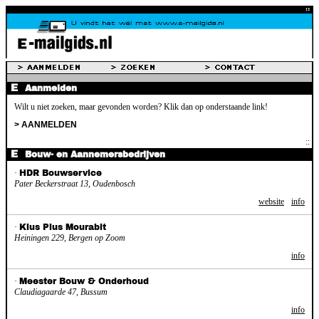
Aanmelden
Wilt u niet zoeken, maar gevonden worden? Klik dan op onderstaande link!
> AANMELDEN
Bouw- en Aannemersbedrijven
·
HDR Bouwservice
Pater Beckerstraat 13, Oudenbosch
website
info
·
Klus Plus Mourabit
Heiningen 229, Bergen op Zoom
info
·
Meester Bouw & Onderhoud
Claudiagaarde 47, Bussum
info