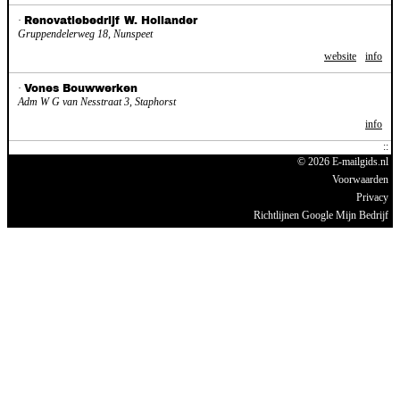
·
Renovatiebedrijf W. Hollander
Gruppendelerweg 18, Nunspeet
website
info
·
Vones Bouwwerken
Adm W G van Nesstraat 3, Staphorst
info
© 2026 E-mailgids.nl
Voorwaarden
Privacy
Richtlijnen Google Mijn Bedrijf