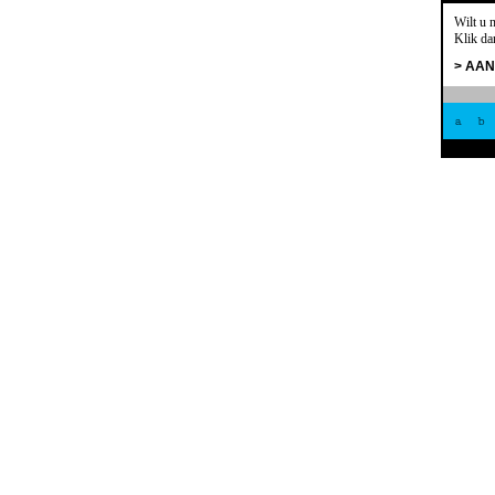
Wilt u 
Klik da
> AA
a
b