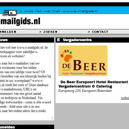
euws
Vergadercentra
 het wél met www.e-mailgids.nl: de
 zoekpagina voor zakelijke e-
essen en websites!
 naar het e-mailadres van uw
e restaurant voor het online
ren van een tafeltje voor twee? Of
 bestellen van een kleurrijk boeket bij
mist in uw woonplaats? www.e-
·
De Beer Europoort Hotel Restaurant
s.nl vindt het voor u! Onze database
Vergadercentrum & Catering
e e-mailadressen, URL's en
Europaweg 210, Europoort Rotterdam
nnummers van een groot aantal
 en bedrijven in Nederland. Via
websi
ige trefwoorden - soms is één woord
ende - leidt onze site u in een
 naar het online adres dat u zoekt.
nmelden