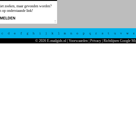
niet zoeken, maar gevonden worden?
n op onderstaande link!
NMELDEN
c
d
e
f
g
h
i
j
k
l
m
n
o
p
q
r
s
t
u
v
w
x
© 2026 E-mailgids.nl
|
Voorwaarden
|
Privacy
|
Richtlijnen Google Mi