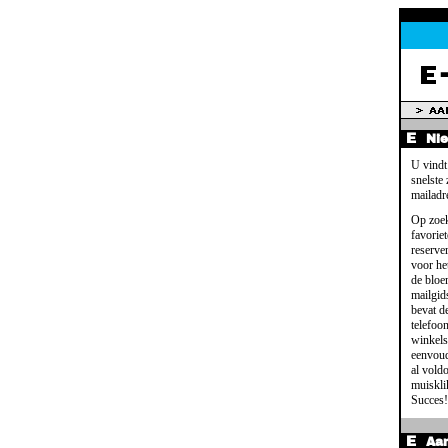
Ni
U vindt
snelste
mailadr
Op zoek
favoriet
reserve
voor het
de bloe
mailgid
bevat d
telefoo
winkels
eenvoud
al voldo
muisklik
Succes!
Aa