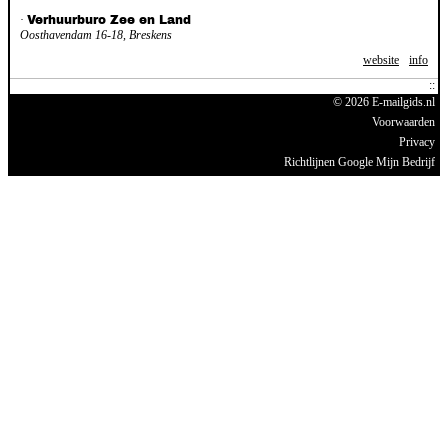
·
Verhuurburo Zee en Land
Oosthavendam 16-18, Breskens
website
info
© 2026 E-mailgids.nl
Voorwaarden
Privacy
Richtlijnen Google Mijn Bedrijf