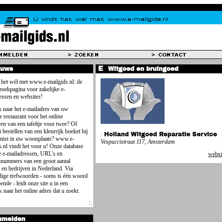
euws
Witgoed en bruingoed
 het wél met www.e-mailgids.nl: de
 zoekpagina voor zakelijke e-
essen en websites!
 naar het e-mailadres van uw
e restaurant voor het online
ren van een tafeltje voor twee? Of
 bestellen van een kleurrijk boeket bij
·
Holland Witgoed Reparatie Service
mist in uw woonplaats? www.e-
Vespuccistraat 117, Amsterdam
s.nl vindt het voor u! Onze database
e e-mailadressen, URL's en
websi
nnummers van een groot aantal
 en bedrijven in Nederland. Via
ige trefwoorden - soms is één woord
ende - leidt onze site u in een
 naar het online adres dat u zoekt.
nmelden