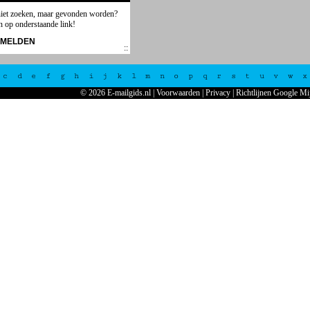
niet zoeken, maar gevonden worden?
n op onderstaande link!
NMELDEN
c
d
e
f
g
h
i
j
k
l
m
n
o
p
q
r
s
t
u
v
w
x
© 2026 E-mailgids.nl
|
Voorwaarden
|
Privacy
|
Richtlijnen Google Mi