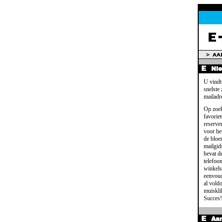
Ni
U vindt
snelste
mailadr
Op zoek
favoriet
reserve
voor het
de bloe
mailgid
bevat d
telefoo
winkels
eenvoud
al voldo
muisklik
Succes!
Aa