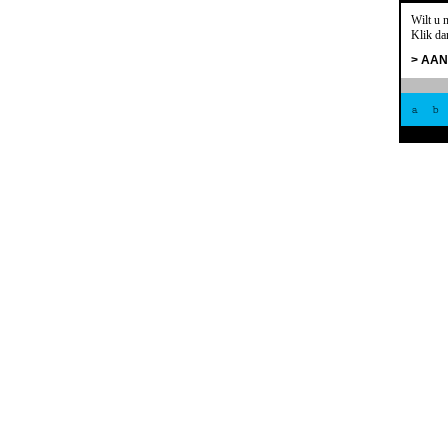
Wilt u 
Klik da
> AA
a
b