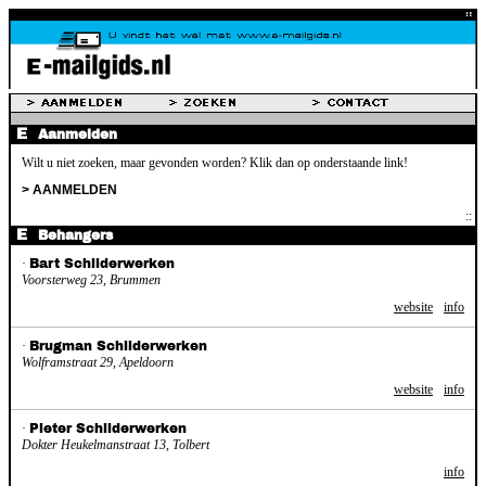
Aanmelden
Wilt u niet zoeken, maar gevonden worden? Klik dan op onderstaande link!
> AANMELDEN
Behangers
·
Bart Schilderwerken
Voorsterweg 23, Brummen
website
info
·
Brugman Schilderwerken
Wolframstraat 29, Apeldoorn
website
info
·
Pieter Schilderwerken
Dokter Heukelmanstraat 13, Tolbert
info