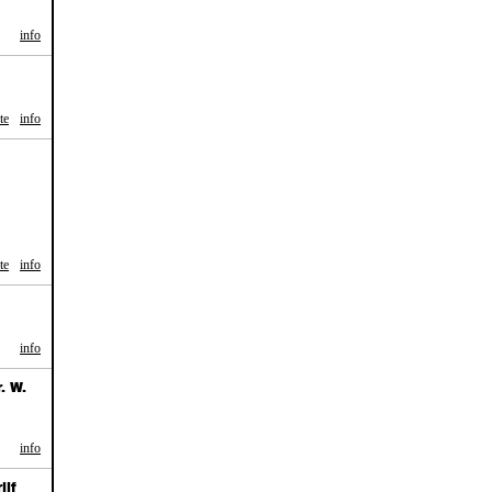
info
te
info
te
info
info
. W.
info
ijf