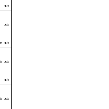
info
info
te
info
te
info
info
te
info