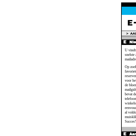
Ni
U vindt
snelste
mailadr
Op zoek
favoriet
reserve
voor het
de bloe
mailgid
bevat d
telefoo
winkels
eenvoud
al voldo
muisklik
Succes!
Aa