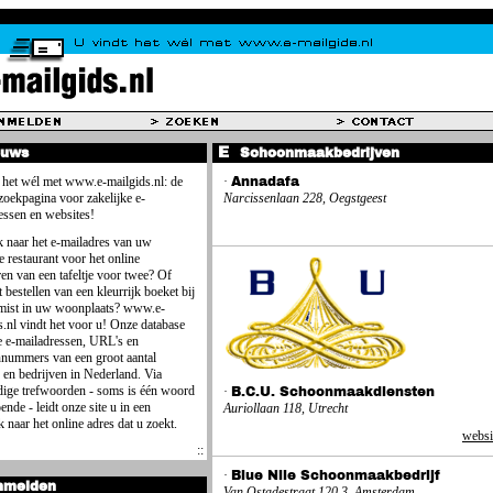
euws
Schoonmaakbedrijven
 het wél met www.e-mailgids.nl: de
·
Annadafa
 zoekpagina voor zakelijke e-
Narcissenlaan 228, Oegstgeest
essen en websites!
 naar het e-mailadres van uw
e restaurant voor het online
ren van een tafeltje voor twee? Of
 bestellen van een kleurrijk boeket bij
mist in uw woonplaats? www.e-
s.nl vindt het voor u! Onze database
e e-mailadressen, URL's en
nnummers van een groot aantal
 en bedrijven in Nederland. Via
ige trefwoorden - soms is één woord
·
B.C.U. Schoonmaakdiensten
ende - leidt onze site u in een
Auriollaan 118, Utrecht
 naar het online adres dat u zoekt.
websi
·
Blue Nile Schoonmaakbedrijf
nmelden
Van Ostadestraat 120 3, Amsterdam