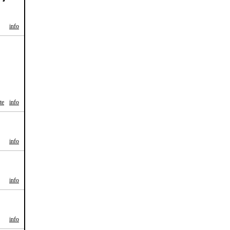
info
te
info
info
info
info