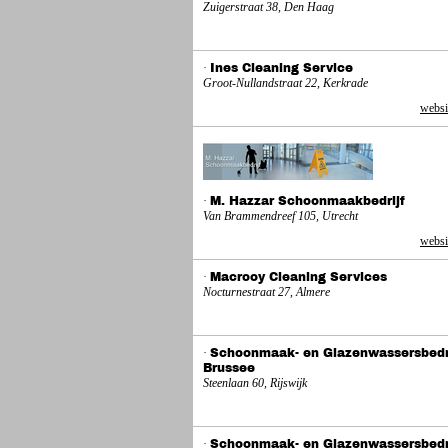
Zuigerstraat 38, Den Haag
·
Ines Cleaning Service
Groot-Nullandstraat 22, Kerkrade
websi
·
M. Hazzar Schoonmaakbedrijf
Van Brammendreef 105, Utrecht
websi
·
Macrooy Cleaning Services
Nocturnestraat 27, Almere
·
Schoonmaak- en Glazenwassersbedr
Brussee
Steenlaan 60, Rijswijk
·
Schoonmaak- en Glazenwassersbedr