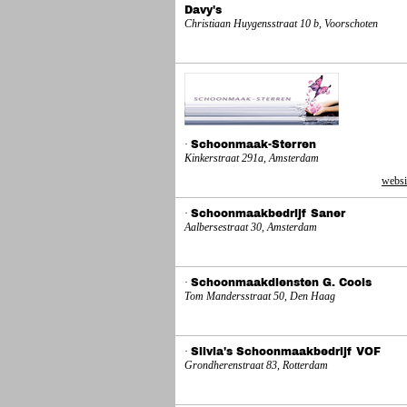
Davy's
Christiaan Huygensstraat 10 b, Voorschoten
·
Schoonmaak-Sterren
Kinkerstraat 291a, Amsterdam
websi
·
Schoonmaakbedrijf Saner
Aalbersestraat 30, Amsterdam
·
Schoonmaakdiensten G. Cools
Tom Mandersstraat 50, Den Haag
·
Silvia's Schoonmaakbedrijf VOF
Grondherenstraat 83, Rotterdam