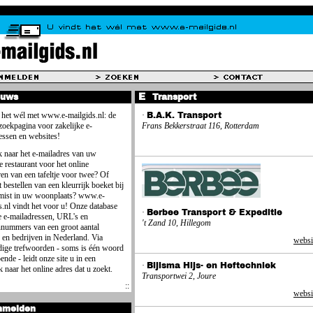
euws
Transport
 het wél met www.e-mailgids.nl: de
·
B.A.K. Transport
 zoekpagina voor zakelijke e-
Frans Bekkerstraat 116, Rotterdam
essen en websites!
 naar het e-mailadres van uw
e restaurant voor het online
ren van een tafeltje voor twee? Of
 bestellen van een kleurrijk boeket bij
mist in uw woonplaats? www.e-
s.nl vindt het voor u! Onze database
·
Berbee Transport & Expeditie
e e-mailadressen, URL's en
't Zand 10, Hillegom
nnummers van een groot aantal
 en bedrijven in Nederland. Via
websi
ige trefwoorden - soms is één woord
ende - leidt onze site u in een
·
Bijlsma Hijs- en Heftechniek
 naar het online adres dat u zoekt.
Transportwei 2, Joure
websi
nmelden