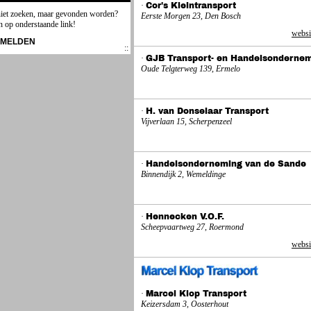
·
Cor's Kleintransport
niet zoeken, maar gevonden worden?
Eerste Morgen 23, Den Bosch
n op onderstaande link!
websi
NMELDEN
·
GJB Transport- en Handelsonderne
Oude Telgterweg 139, Ermelo
·
H. van Donselaar Transport
Vijverlaan 15, Scherpenzeel
·
Handelsonderneming van de Sande
Binnendijk 2, Wemeldinge
·
Hennecken V.O.F.
Scheepvaartweg 27, Roermond
websi
·
Marcel Klop Transport
Keizersdam 3, Oosterhout