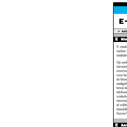
Ni
U vindt
snelste
mailadr
Op zoek
favoriet
reserve
voor het
de bloe
mailgid
bevat d
telefoo
winkels
eenvoud
al voldo
muisklik
Succes!
Aa