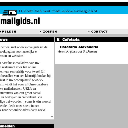
euws
Cafetaria
 het wél met www.e-mailgids.nl: de
·
Cafetaria Alexandria
 zoekpagina voor zakelijke e-
Arent Krijtsstraat 9, Diemen
essen en websites!
 naar het e-mailadres van uw
e restaurant voor het online
ren van een tafeltje voor twee? Of
 bestellen van een kleurrijk boeket bij
mist in uw woonplaats? www.e-
s.nl vindt het voor u! Onze database
e e-mailadressen, URL's en
nnummers van een groot aantal
 en bedrijven in Nederland. Via
ige trefwoorden - soms is één woord
ende - leidt onze site u in een
 naar het online adres dat u zoekt.
nmelden