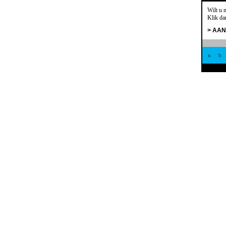
Wilt u 
Klik da
> AA
a
b