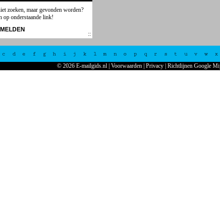
niet zoeken, maar gevonden worden?
n op onderstaande link!
NMELDEN
c
d
e
f
g
h
i
j
k
l
m
n
o
p
q
r
s
t
u
v
w
x
© 2026 E-mailgids.nl
|
Voorwaarden
|
Privacy
|
Richtlijnen Google Mi