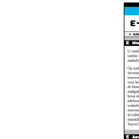
Ni
U vindt
snelste
mailadr
Op zoek
favoriet
reserve
voor het
de bloe
mailgid
bevat d
telefoo
winkels
eenvoud
al voldo
muisklik
Succes!
Aa