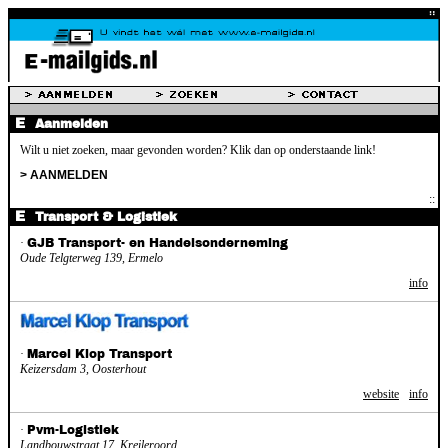
Aanmelden
Wilt u niet zoeken, maar gevonden worden? Klik dan op onderstaande link!
> AANMELDEN
Transport & Logistiek
·
GJB Transport- en Handelsonderneming
Oude Telgterweg 139, Ermelo
info
·
Marcel Klop Transport
Keizersdam 3, Oosterhout
website
info
·
Pvm-Logistiek
Landbouwstraat 17, Kreileroord